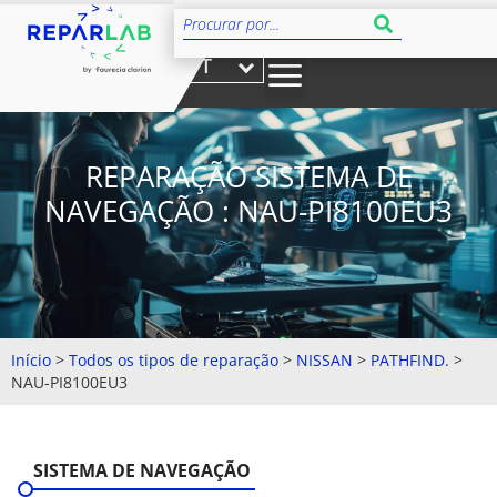
PT
REPARAÇÃO SISTEMA DE
NAVEGAÇÃO : NAU-PI8100EU3
Início
>
Todos os tipos de reparação
>
NISSAN
>
PATHFIND.
>
NAU-PI8100EU3
SISTEMA DE NAVEGAÇÃO