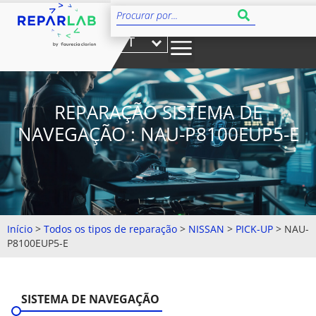
PT
REPARAÇÃO SISTEMA DE
NAVEGAÇÃO : NAU-P8100EUP5-E
Início
>
Todos os tipos de reparação
>
NISSAN
>
PICK-UP
>
NAU-
P8100EUP5-E
SISTEMA DE NAVEGAÇÃO