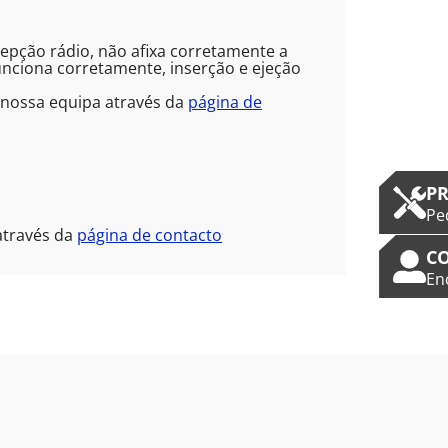
cepção rádio, não afixa corretamente a
funciona corretamente, inserção e ejeção
 nossa equipa através da
página de
PR
Pe
através da
página de contacto
C
En