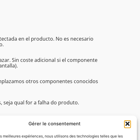
etectada en el producto. No es necesario
o.
ar. Sin coste adicional si el componente
ntalla).
eemplazamos otros componentes conocidos
seja qual for a falha do produto.
issionais (tempo de resposta, assistência
 16:45.
Gérer le consentement
les meilleures expériences, nous utilisons des technologies telles que les