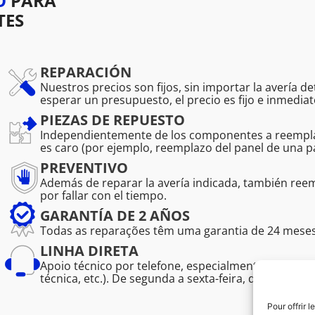
O
PARA
TES
REPARACIÓN
Nuestros precios son fijos, sin importar la avería d
esperar un presupuesto, el precio es fijo e inmediat
PIEZAS DE REPUESTO
Independientemente de los componentes a reemplaz
es caro (por ejemplo, reemplazo del panel de una pa
PREVENTIVO
Además de reparar la avería indicada, también r
por fallar con el tiempo.
GARANTÍA DE 2 AÑOS
Todas as reparações têm uma garantia de 24 meses, 
LINHA DIRETA
Apoio técnico por telefone, especialmente para prof
técnica, etc.). De segunda a sexta-feira, das 08:30 às
Pour offrir 