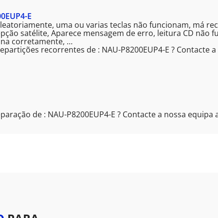
00EUP4-E
 aleatoriamente, uma ou varias teclas não funcionam, má re
cepção satélite, Aparece mensagem de erro, leitura CD não 
iona corretamente, …
repartições recorrentes de : NAU-P8200EUP4-E ? Contacte a
eparação de : NAU-P8200EUP4-E ? Contacte a nossa equipa 