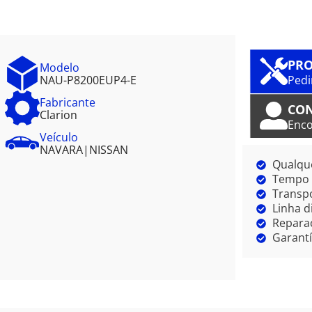
PRO
Modelo
NAU-P8200EUP4-E
Pedi
Fabricante
CO
Clarion
Enco
Veículo
NAVARA
|
NISSAN
Qualque
Tempo m
Transpo
Linha d
Reparaç
Garantí