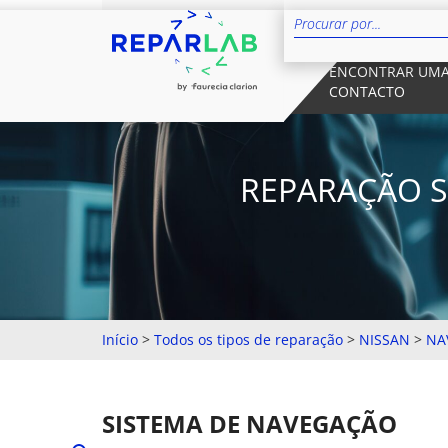
ENCONTRAR UMA
CONTACTO
REPARAÇÃO S
Início
>
Todos os tipos de reparação
>
NISSAN
>
NA
SISTEMA DE NAVEGAÇÃO