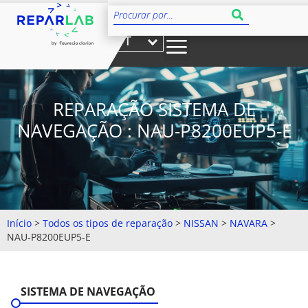
PT
REPARAÇÃO SISTEMA DE
NAVEGAÇÃO : NAU-P8200EUP5-E
Início
>
Todos os tipos de reparação
>
NISSAN
>
NAVARA
>
NAU-P8200EUP5-E
SISTEMA DE NAVEGAÇÃO