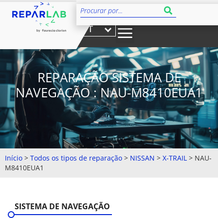
PT
REPARAÇÃO SISTEMA DE
NAVEGAÇÃO : NAU-M8410EUA1
Início
>
Todos os tipos de reparação
>
NISSAN
>
X-TRAIL
>
NAU-
M8410EUA1
SISTEMA DE NAVEGAÇÃO