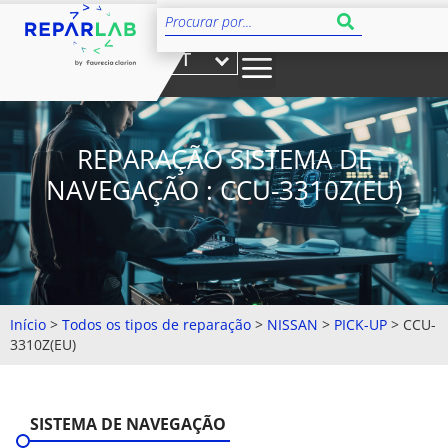
PT
REPARAÇÃO SISTEMA DE
NAVEGAÇÃO : CCU-3310Z(EU)
Início
>
Todos os tipos de reparação
>
NISSAN
>
PICK-UP
>
CCU-
3310Z(EU)
SISTEMA DE NAVEGAÇÃO