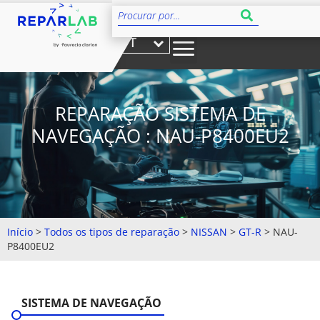
PT
REPARAÇÃO SISTEMA DE
NAVEGAÇÃO : NAU-P8400EU2
Início
>
Todos os tipos de reparação
>
NISSAN
>
GT-R
>
NAU-
P8400EU2
SISTEMA DE NAVEGAÇÃO