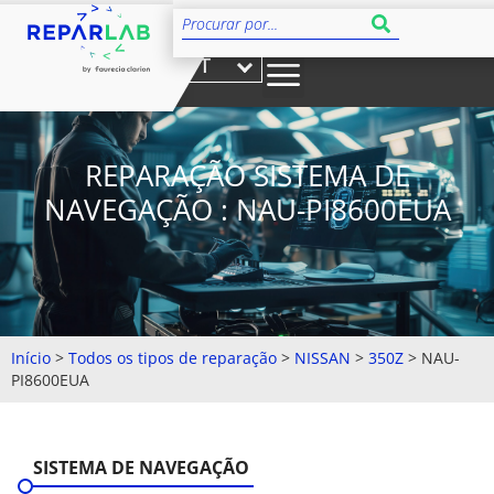
PT
REPARAÇÃO SISTEMA DE
NAVEGAÇÃO : NAU-PI8600EUA
Início
>
Todos os tipos de reparação
>
NISSAN
>
350Z
>
NAU-
PI8600EUA
SISTEMA DE NAVEGAÇÃO