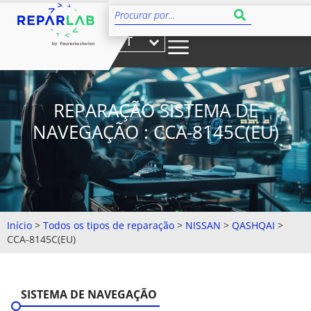
PT
REPARAÇÃO SISTEMA DE
NAVEGAÇÃO : CCA-8145C(EU)
Início
>
Todos os tipos de reparação
>
NISSAN
>
QASHQAI
>
CCA-8145C(EU)
SISTEMA DE NAVEGAÇÃO