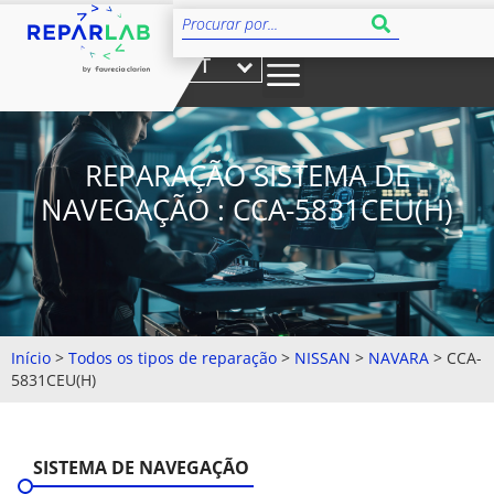
PT
REPARAÇÃO SISTEMA DE
NAVEGAÇÃO : CCA-5831CEU(H)
Início
>
Todos os tipos de reparação
>
NISSAN
>
NAVARA
>
CCA-
5831CEU(H)
SISTEMA DE NAVEGAÇÃO