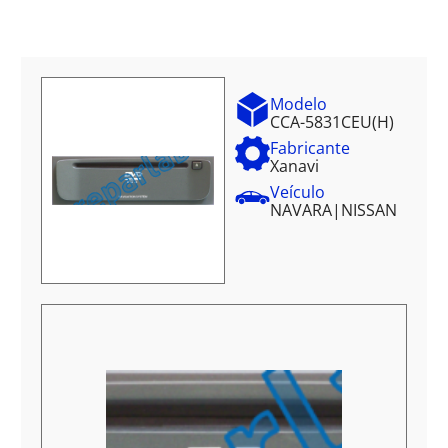
Modelo
CCA-5831CEU(H)
Fabricante
Xanavi
Veículo
NAVARA
|
NISSAN