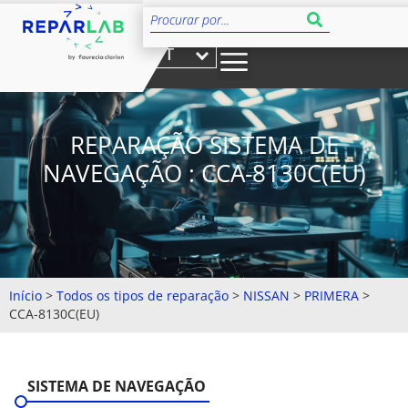
PT
REPARAÇÃO SISTEMA DE
NAVEGAÇÃO : CCA-8130C(EU)
Início
>
Todos os tipos de reparação
>
NISSAN
>
PRIMERA
>
CCA-8130C(EU)
SISTEMA DE NAVEGAÇÃO