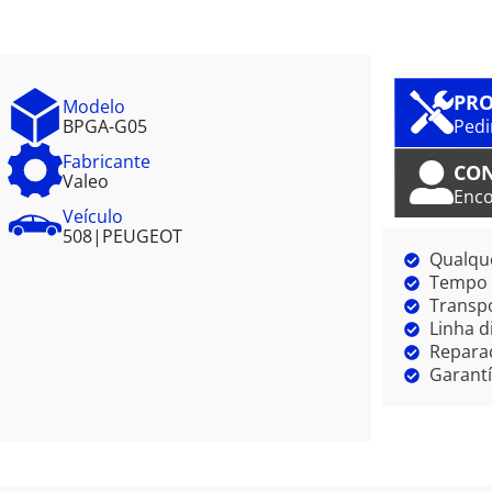
PRO
Modelo
BPGA-G05
Pedi
Fabricante
CO
Valeo
Enco
Veículo
508
|
PEUGEOT
Qualque
Tempo m
Transpo
Linha d
Reparaç
Garantí