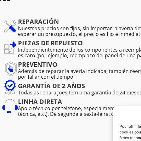
REPARACIÓN
Nuestros precios son fijos, sin importar la avería d
esperar un presupuesto, el precio es fijo e inmediat
PIEZAS DE REPUESTO
Independientemente de los componentes a reemplaz
es caro (por ejemplo, reemplazo del panel de una pa
PREVENTIVO
Además de reparar la avería indicada, también r
por fallar con el tiempo.
GARANTÍA DE 2 AÑOS
Todas as reparações têm uma garantia de 24 meses, 
LINHA DIRETA
Apoio técnico por telefone, especialmente para prof
técnica, etc.). De segunda a sexta-feira, das 08:30 às
Pour offrir 
cookies pour
à ces techn