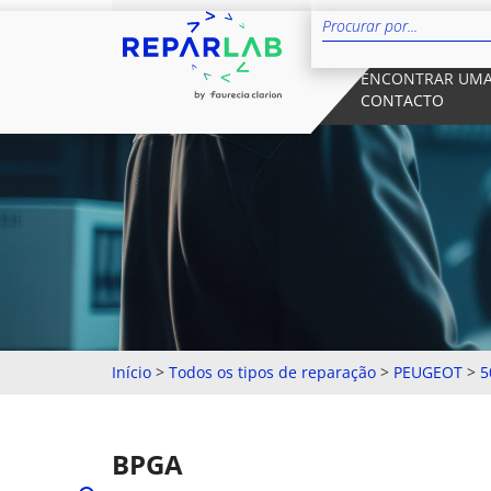
ENCONTRAR UMA
CONTACTO
Início
>
Todos os tipos de reparação
>
PEUGEOT
>
5
BPGA