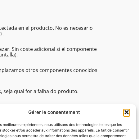
etectada en el producto. No es necesario
o.
ar. Sin coste adicional si el componente
ntalla).
eemplazamos otros componentes conocidos
seja qual for a falha do produto.
issionais (tempo de resposta, assistência
 16:45.
Gérer le consentement
les meilleures expériences, nous utilisons des technologies telles que les
 stocker et/ou accéder aux informations des appareils. Le fait de consentir
ologies nous permettra de traiter des données telles que le comportement