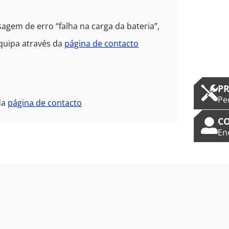
sagem de erro “falha na carga da bateria”,
quipa através da
página de contacto
PR
Pe
da
página de contacto
C
En