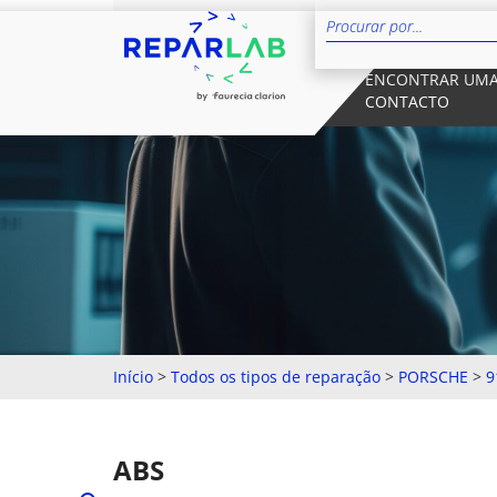
ENCONTRAR UMA
CONTACTO
Início
>
Todos os tipos de reparação
>
PORSCHE
>
9
ABS