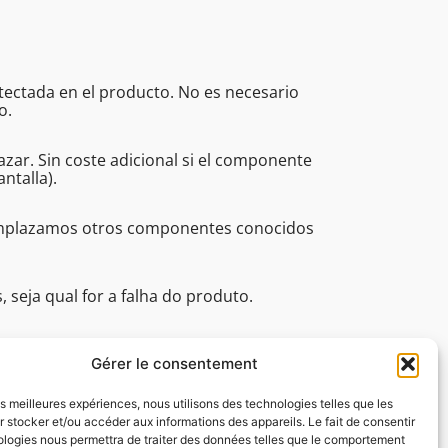
etectada en el producto. No es necesario
o.
ar. Sin coste adicional si el componente
ntalla).
eemplazamos otros componentes conocidos
seja qual for a falha do produto.
issionais (tempo de resposta, assistência
 16:45.
Gérer le consentement
les meilleures expériences, nous utilisons des technologies telles que les
 stocker et/ou accéder aux informations des appareils. Le fait de consentir
ologies nous permettra de traiter des données telles que le comportement