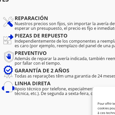
REPARACIÓN
Nuestros precios son fijos, sin importar la avería d
esperar un presupuesto, el precio es fijo e inmediat
PIEZAS DE REPUESTO
Independientemente de los componentes a reemplaz
es caro (por ejemplo, reemplazo del panel de una pa
PREVENTIVO
Además de reparar la avería indicada, también r
por fallar con el tiempo.
GARANTÍA DE 2 AÑOS
Todas as reparações têm uma garantia de 24 meses, 
LINHA DIRETA
Apoio técnico por telefone, especialmente para prof
técnica, etc.). De segunda a sexta-feira, das 08:30 às
Pour offrir 
cookies pour
à ces techn