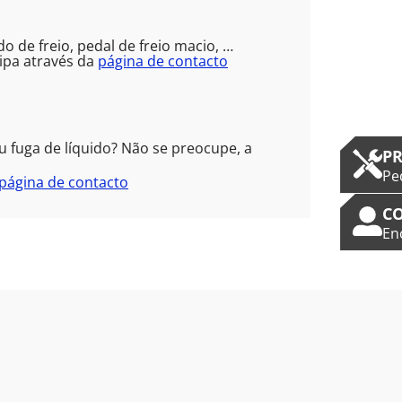
de freio, pedal de freio macio, …
ipa através da
página de contacto
 fuga de líquido? Não se preocupe, a
PR
Pe
página de contacto
C
En