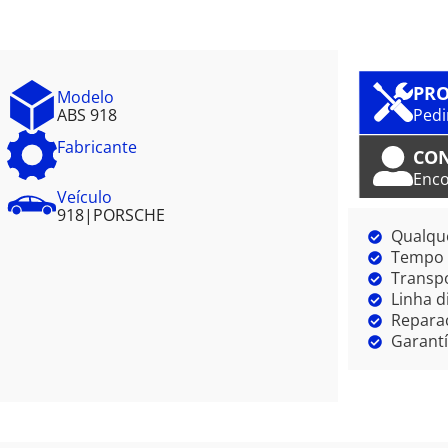
PRO
Modelo
ABS 918
Pedi
Fabricante
CO
Enco
Veículo
918
|
PORSCHE
Qualque
Tempo m
Transpo
Linha d
Reparaç
Garantí