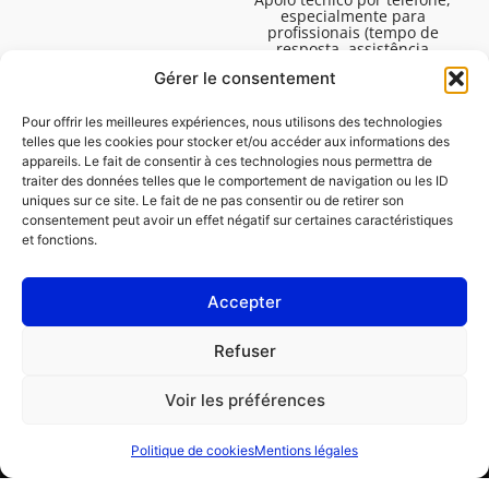
especialmente para
profissionais (tempo de
resposta, assistência
técnica, etc.). De segunda a
Gérer le consentement
sexta-feira, das 08:30 às
16:45.
Pour offrir les meilleures expériences, nous utilisons des technologies
telles que les cookies pour stocker et/ou accéder aux informations des
appareils. Le fait de consentir à ces technologies nous permettra de
traiter des données telles que le comportement de navigation ou les ID
uniques sur ce site. Le fait de ne pas consentir ou de retirer son
consentement peut avoir un effet négatif sur certaines caractéristiques
et fonctions.
Accepter
Avisos legais
Refuser
Política de cookies (UE)
Voir les préférences
PROFISSIONAL
CONSUMIDOR
Politique de cookies
Mentions légales
Pedir uma reparação
Encontrar uma oficina