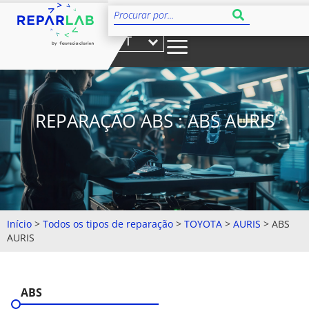
PT
REPARAÇÃO ABS : ABS AURIS
Início
>
Todos os tipos de reparação
>
TOYOTA
>
AURIS
>
ABS
AURIS
ABS