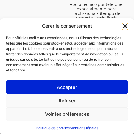
Apoio técnico por telefone,
especialmente para
profissionais (tempo de
resposta, assistência
técnica, etc.). De segunda a
Gérer le consentement
sexta-feira, das 08:30 às
16:45.
Pour offrir les meilleures expériences, nous utilisons des technologies
telles que les cookies pour stocker et/ou accéder aux informations des
appareils. Le fait de consentir à ces technologies nous permettra de
traiter des données telles que le comportement de navigation ou les ID
uniques sur ce site. Le fait de ne pas consentir ou de retirer son
consentement peut avoir un effet négatif sur certaines caractéristiques
et fonctions.
Accepter
Avisos legais
Refuser
Política de cookies (UE)
Voir les préférences
PROFISSIONAL
CONSUMIDOR
Politique de cookies
Mentions légales
Pedir uma reparação
Encontrar uma oficina