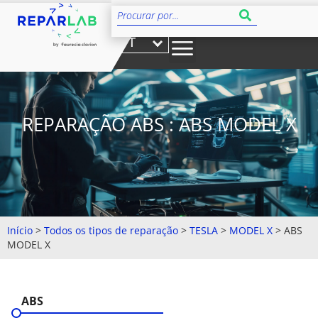
PT
REPARAÇÃO ABS : ABS MODEL X
Início
>
Todos os tipos de reparação
>
TESLA
>
MODEL X
>
ABS
MODEL X
ABS