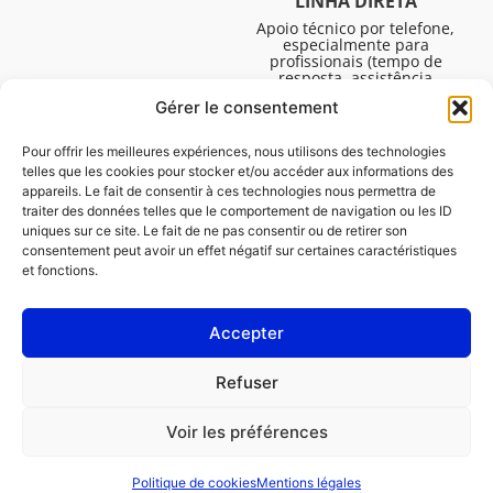
LINHA DIRETA
Apoio técnico por telefone,
especialmente para
profissionais (tempo de
resposta, assistência
técnica, etc.). De segunda a
Gérer le consentement
sexta-feira, das 08:30 às
16:45.
Pour offrir les meilleures expériences, nous utilisons des technologies
telles que les cookies pour stocker et/ou accéder aux informations des
appareils. Le fait de consentir à ces technologies nous permettra de
traiter des données telles que le comportement de navigation ou les ID
uniques sur ce site. Le fait de ne pas consentir ou de retirer son
consentement peut avoir un effet négatif sur certaines caractéristiques
et fonctions.
Accepter
Avisos legais
Refuser
Política de cookies (UE)
Voir les préférences
PROFISSIONAL
CONSUMIDOR
Politique de cookies
Mentions légales