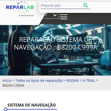
PT
REPARAÇÃO SISTEMA DE
NAVEGAÇÃO : B8200-C999A
Início
>
Todos os tipos de reparação
>
NISSAN
>
X-TRAIL
>
B8200-C999A
SISTEMA DE NAVEGAÇÃO