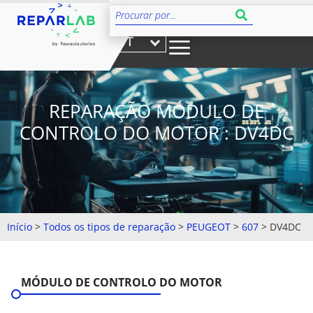
PT
REPARAÇÃO MÓDULO DE
CONTROLO DO MOTOR : DV4DC
Início
>
Todos os tipos de reparação
>
PEUGEOT
>
607
>
DV4DC
MÓDULO DE CONTROLO DO MOTOR