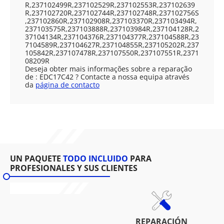
R,237102499R,237102529R,237102553R,237102639
R,237102720R,237102744R,237102748R,237102756S
,237102860R,237102908R,237103370R,237103494R,
237103575R,237103888R,237103984R,237104128R,2
37104134R,237104376R,237104377R,237104588R,23
7104589R,237104627R,237104855R,237105202R,237
105842R,237107478R,237107550R,237107551R,2371
08209R
Deseja obter mais informações sobre a reparação
de : EDC17C42 ? Contacte a nossa equipa através
da
página de contacto
UN PAQUETE
TODO INCLUIDO
PARA
PROFESIONALES Y SUS CLIENTES
REPARACIÓN