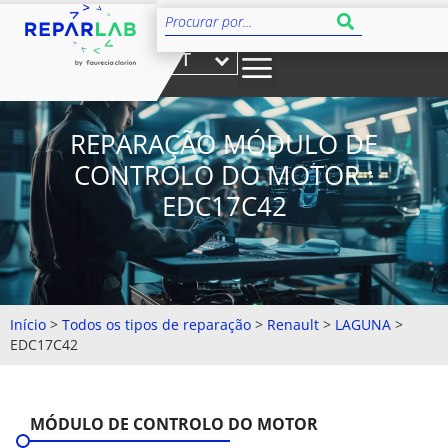
PT
REPARAÇÃO MÓDULO DE
CONTROLO DO MOTOR :
EDC17C42
Início
>
Todos os tipos de reparação
>
Renault
>
LAGUNA
>
EDC17C42
MÓDULO DE CONTROLO DO MOTOR