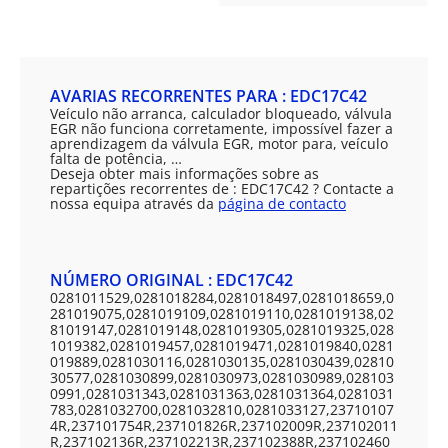
AVARIAS RECORRENTES PARA : EDC17C42
Veículo não arranca, calculador bloqueado, válvula
EGR não funciona corretamente, impossível fazer a
aprendizagem da válvula EGR, motor para, veículo
falta de potência, …
Deseja obter mais informações sobre as
repartições recorrentes de : EDC17C42 ? Contacte a
nossa equipa através da
página de contacto
NÚMERO ORIGINAL : EDC17C42
0281011529,0281018284,0281018497,0281018659,0
281019075,0281019109,0281019110,0281019138,02
81019147,0281019148,0281019305,0281019325,028
1019382,0281019457,0281019471,0281019840,0281
019889,0281030116,0281030135,0281030439,02810
30577,0281030899,0281030973,0281030989,028103
0991,0281031343,0281031363,0281031364,0281031
783,0281032700,0281032810,0281033127,23710107
4R,237101754R,237101826R,237102009R,237102011
R,237102136R,237102213R,237102388R,237102460