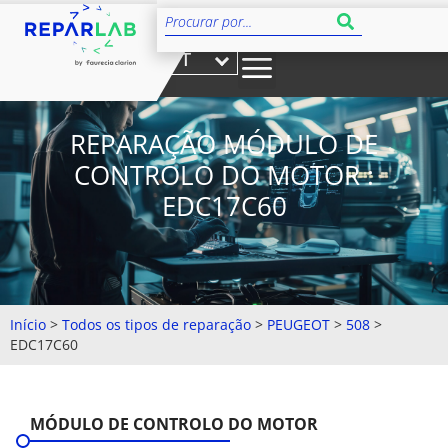
PT
REPARAÇÃO MÓDULO DE
CONTROLO DO MOTOR :
EDC17C60
Início
>
Todos os tipos de reparação
>
PEUGEOT
>
508
>
EDC17C60
MÓDULO DE CONTROLO DO MOTOR