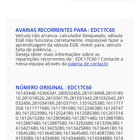
AVARIAS RECORRENTES PARA : EDC17C60
Veículo não arranca, calculador bloqueado, válvula
EGR não funciona corretamente, impossível fazer a
aprendizagem da válvula EGR, motor para, veículo
falta de potência, …
Deseja obter mais informações sobre as
repartições recorrentes de : EDC17C60 ? Contacte a
nossa equipa através da
página de contacto
NÚMERO ORIGINAL : EDC17C60
16143448,16306341,280032456,281018498,2810185
10,281018526,281030170,281031043,281032043,281
032456,281034189,281037101,1331625380,1611717
558,1611717680,1611781080,1612246380,16124747
80,1612523980,1612524180,1612585380,161261518
0,1612615280,1612809680,1612871480,1612887080,
1612887480,1612887580,1613292680,1613396380,1
613421680,1613423280,1613425880,1613645180,16
13645280,1613645380,1613645480,1614087280,161
4103080,1614334680,1614344680,1614344880,1614