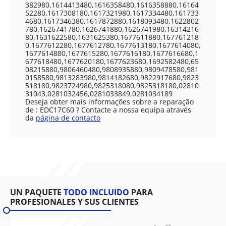
382980,1614413480,1616358480,1616358880,16164
52280,1617308180,1617321980,1617334480,161733
4680,1617346380,1617872880,1618093480,1622802
780,1626741780,1626741880,1626741980,16314216
80,1631622580,1631625380,1677611880,167761218
0,1677612280,1677612780,1677613180,1677614080,
1677614880,1677615280,1677616180,1677616680,1
677618480,1677620180,1677623680,1692582480,65
08215880,9806460480,9808935880,9809478580,981
0158580,9813283980,9814182680,9822917680,9823
518180,9823724980,9825318080,9825318180,02810
31043,0281032456,0281033849,0281034189
Deseja obter mais informações sobre a reparação
de : EDC17C60 ? Contacte a nossa equipa através
da
página de contacto
UN PAQUETE
TODO INCLUIDO
PARA
PROFESIONALES Y SUS CLIENTES