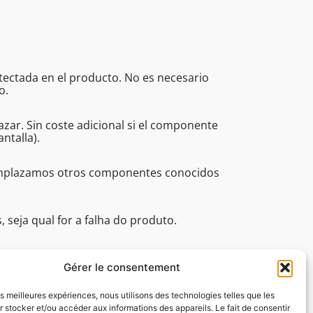
etectada en el producto. No es necesario
o.
ar. Sin coste adicional si el componente
ntalla).
eemplazamos otros componentes conocidos
seja qual for a falha do produto.
issionais (tempo de resposta, assistência
 16:45.
Gérer le consentement
les meilleures expériences, nous utilisons des technologies telles que les
 stocker et/ou accéder aux informations des appareils. Le fait de consentir