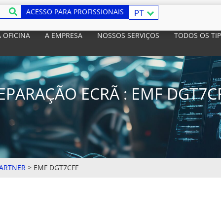
ACESSO PARA PROFISSIONAIS
PT
 OFICINA
A EMPRESA
NOSSOS SERVIÇOS
TODOS OS TI
EPARAÇÃO ECRÃ : EMF DGT7C
ARTNER
>
EMF DGT7CFF