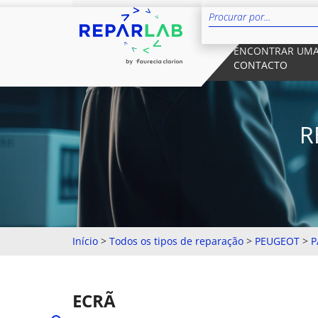
ENCONTRAR UMA
CONTACTO
R
Início
>
Todos os tipos de reparação
>
PEUGEOT
>
P
ECRÃ