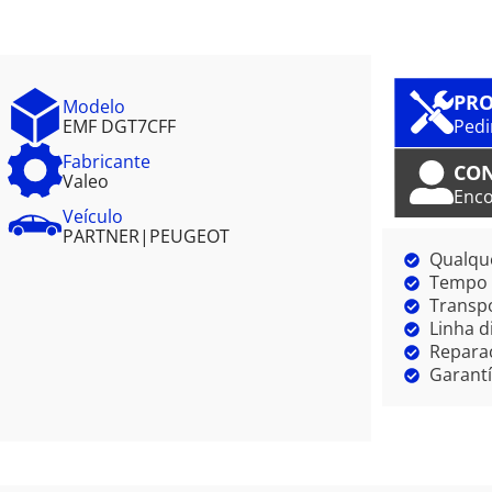
PRO
Modelo
EMF DGT7CFF
Pedi
Fabricante
CO
Valeo
Enco
Veículo
PARTNER
|
PEUGEOT
Qualque
Tempo m
Transpo
Linha d
Reparaç
Garantí