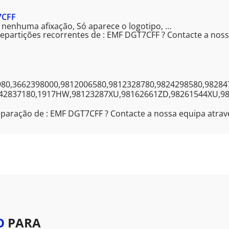
7CFF
 nenhuma afixação, Só aparece o logotipo, …
epartições recorrentes de : EMF DGT7CFF ? Contacte a nos
980,3662398000,9812006580,9812328780,9824298580,98284
842837180,1917HW,98123287XU,98162661ZD,98261544XU,9
eparação de : EMF DGT7CFF ? Contacte a nossa equipa atra
O
PARA