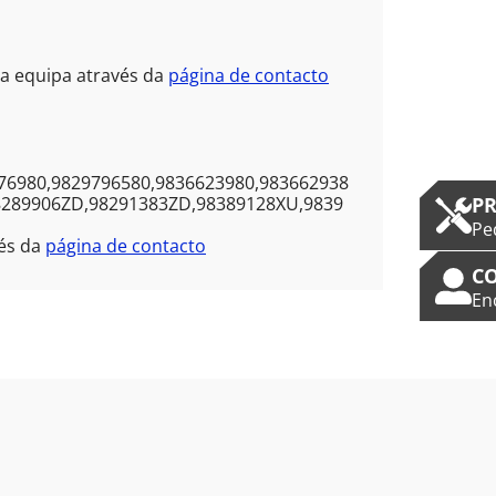
sa equipa através da
página de contacto
76980,9829796580,9836623980,983662938
PR
8289906ZD,98291383ZD,98389128XU,9839
Pe
vés da
página de contacto
C
En