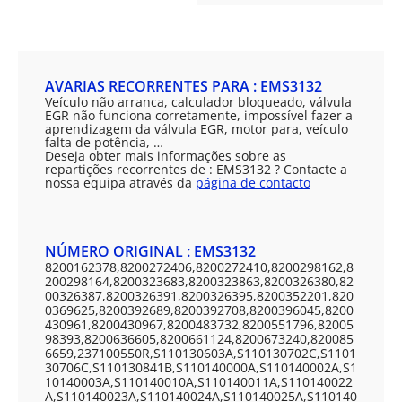
AVARIAS RECORRENTES PARA : EMS3132
Veículo não arranca, calculador bloqueado, válvula
EGR não funciona corretamente, impossível fazer a
aprendizagem da válvula EGR, motor para, veículo
falta de potência, …
Deseja obter mais informações sobre as
repartições recorrentes de : EMS3132 ? Contacte a
nossa equipa através da
página de contacto
NÚMERO ORIGINAL : EMS3132
8200162378,8200272406,8200272410,8200298162,8
200298164,8200323683,8200323863,8200326380,82
00326387,8200326391,8200326395,8200352201,820
0369625,8200392689,8200392708,8200396045,8200
430961,8200430967,8200483732,8200551796,82005
98393,8200636605,8200661124,8200673240,820085
6659,237100550R,S110130603A,S110130702C,S1101
30706C,S110130841B,S110140000A,S110140002A,S1
10140003A,S110140010A,S110140011A,S110140022
A,S110140023A,S110140024A,S110140025A,S110140