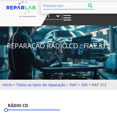
PT
REPARAÇÃO RÁDIO CD : FIAT 312
Início
>
Todos os tipos de reparação
>
FIAT
>
500
>
FIAT 312
RÁDIO CD