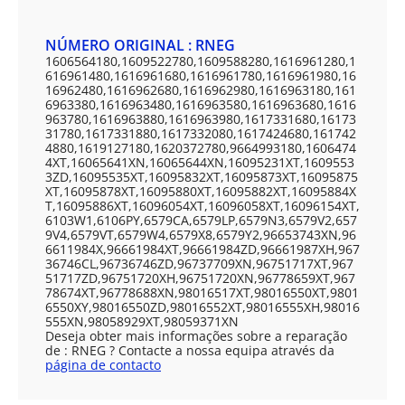
NÚMERO ORIGINAL : RNEG
1606564180,1609522780,1609588280,1616961280,1
616961480,1616961680,1616961780,1616961980,16
16962480,1616962680,1616962980,1616963180,161
6963380,1616963480,1616963580,1616963680,1616
963780,1616963880,1616963980,1617331680,16173
31780,1617331880,1617332080,1617424680,161742
4880,1619127180,1620372780,9664993180,1606474
4XT,16065641XN,16065644XN,16095231XT,1609553
3ZD,16095535XT,16095832XT,16095873XT,16095875
XT,16095878XT,16095880XT,16095882XT,16095884X
T,16095886XT,16096054XT,16096058XT,16096154XT,
6103W1,6106PY,6579CA,6579LP,6579N3,6579V2,657
9V4,6579VT,6579W4,6579X8,6579Y2,96653743XN,96
6611984X,96661984XT,96661984ZD,96661987XH,967
36746CL,96736746ZD,96737709XN,96751717XT,967
51717ZD,96751720XH,96751720XN,96778659XT,967
78674XT,96778688XN,98016517XT,98016550XT,9801
6550XY,98016550ZD,98016552XT,98016555XH,98016
555XN,98058929XT,98059371XN
Deseja obter mais informações sobre a reparação
de : RNEG ? Contacte a nossa equipa através da
página de contacto