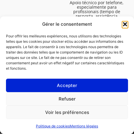
Apoio técnico por telefone,
especialmente para
profissionais (tempo de
resposta, assistência
técnica, etc.). De segunda a
Gérer le consentement
sexta-feira, das 08:30 às
16:45.
Pour offrir les meilleures expériences, nous utilisons des technologies
telles que les cookies pour stocker et/ou accéder aux informations des
appareils. Le fait de consentir à ces technologies nous permettra de
traiter des données telles que le comportement de navigation ou les ID
uniques sur ce site. Le fait de ne pas consentir ou de retirer son
consentement peut avoir un effet négatif sur certaines caractéristiques
et fonctions.
Accepter
Avisos legais
Refuser
Política de cookies (UE)
Voir les préférences
PROFISSIONAL
CONSUMIDOR
Politique de cookies
Mentions légales
Pedir uma reparação
Encontrar uma oficina