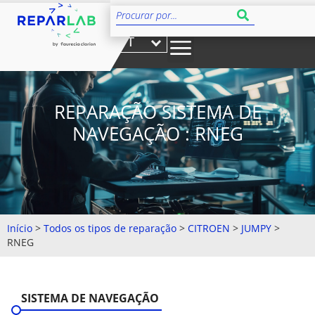
PT
REPARAÇÃO SISTEMA DE
NAVEGAÇÃO : RNEG
Início
>
Todos os tipos de reparação
>
CITROEN
>
JUMPY
>
RNEG
SISTEMA DE NAVEGAÇÃO