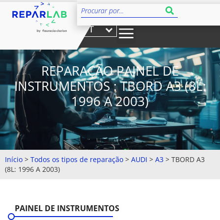
PT
REPARAÇÃO PAINEL DE
INSTRUMENTOS : TBORD A3 (8L:
1996 A 2003)
Início
>
Todos os tipos de reparação
>
AUDI
>
A3
>
TBORD A3
(8L: 1996 A 2003)
PAINEL DE INSTRUMENTOS