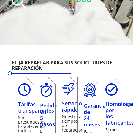
REFERENCIAS DE COMPONENTES EN
STOCK
ELIJA REPARLAB PARA SUS SOLICITUDES DE
REPARACIÓN
Servicio
Homologa
Tarifas
Pedido
Garantía
rápido
por
transparentes
en
de
los
Nuestros
5
24
Sin
tiempos
presupuestos.
fabricante
pasos
meses
de
Establecemos
Somos
reparación
tarifas
El
Para