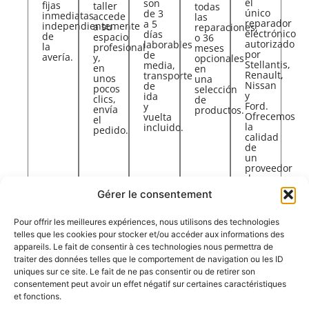
el
son
fijas
taller
todas
único
de 3
inmediatas
accede
las
reparador
a 5
independientemente
a su
reparaciones,
electrónico
días
de
espacio
o 36
autorizado
laborables
la
profesional
meses
por
de
avería.
y,
opcionales
Stellantis,
media,
en
en
Renault,
transporte
unos
una
Nissan
de
pocos
selección
y
ida
clics,
de
Ford.
y
envía
productos.
Ofrecemos
vuelta
el
la
incluido.
pedido.
calidad
de
un
proveedor
de
primer
Gérer le consentement
nivel.
Pour offrir les meilleures expériences, nous utilisons des technologies
telles que les cookies pour stocker et/ou accéder aux informations des
appareils. Le fait de consentir à ces technologies nous permettra de
traiter des données telles que le comportement de navigation ou les ID
uniques sur ce site. Le fait de ne pas consentir ou de retirer son
consentement peut avoir un effet négatif sur certaines caractéristiques
et fonctions.