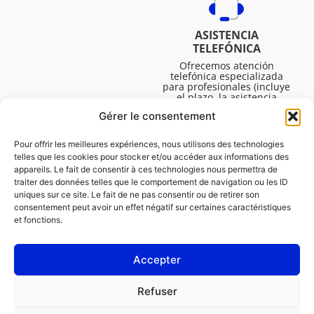
ASISTENCIA
TELEFÓNICA
Ofrecemos atención
telefónica especializada
para profesionales (incluye
el plazo, la asistencia
técnica, etc.). El horario es
Gérer le consentement
de lunes a viernes de 08:30
a 16:45.
Pour offrir les meilleures expériences, nous utilisons des technologies
telles que les cookies pour stocker et/ou accéder aux informations des
appareils. Le fait de consentir à ces technologies nous permettra de
traiter des données telles que le comportement de navigation ou les ID
uniques sur ce site. Le fait de ne pas consentir ou de retirer son
consentement peut avoir un effet négatif sur certaines caractéristiques
et fonctions.
Accepter
LEGAL
Refuser
Política de cookies (UE)