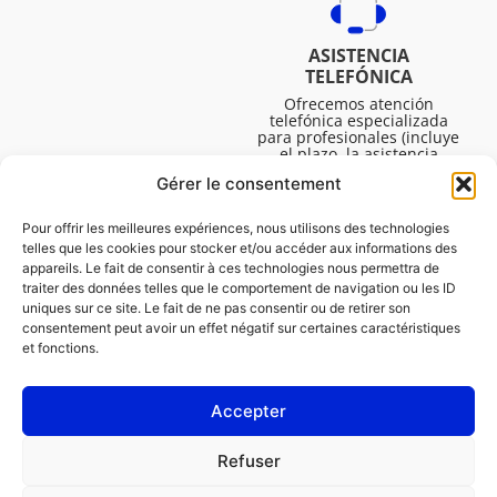
ASISTENCIA
TELEFÓNICA
Ofrecemos atención
telefónica especializada
para profesionales (incluye
el plazo, la asistencia
técnica, etc.). El horario es
Gérer le consentement
de lunes a viernes de 08:30
a 16:45.
Pour offrir les meilleures expériences, nous utilisons des technologies
telles que les cookies pour stocker et/ou accéder aux informations des
appareils. Le fait de consentir à ces technologies nous permettra de
traiter des données telles que le comportement de navigation ou les ID
uniques sur ce site. Le fait de ne pas consentir ou de retirer son
consentement peut avoir un effet négatif sur certaines caractéristiques
et fonctions.
Accepter
LEGAL
Refuser
Política de cookies (UE)