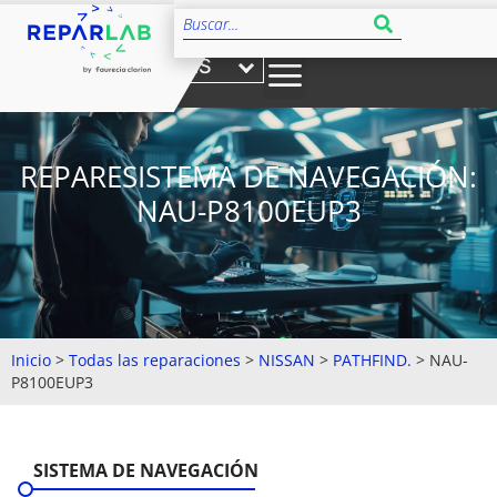
ES
REPARESISTEMA DE NAVEGACIÓN:
NAU-P8100EUP3
Inicio
>
Todas las reparaciones
>
NISSAN
>
PATHFIND.
>
NAU-
P8100EUP3
SISTEMA DE NAVEGACIÓN