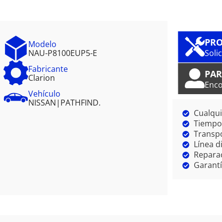
PRO
Modelo
NAU-P8100EUP5-E
Soli
Fabricante
PAR
Clarion
Enco
Vehículo
NISSAN
|
PATHFIND.
Cualqui
Tiempo 
Transpo
Línea d
Reparac
Garantí