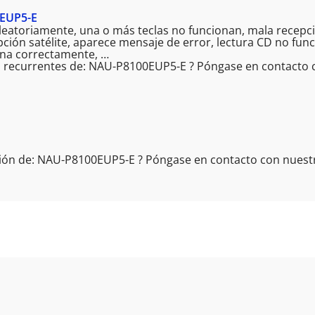
EUP5-E
leatoriamente, una o más teclas no funcionan, mala recepc
epción satélite, aparece mensaje de error, lectura CD no fun
iona correctamente, …
s recurrentes de: NAU-P8100EUP5-E ? Póngase en contacto c
ión de: NAU-P8100EUP5-E ? Póngase en contacto con nuestr