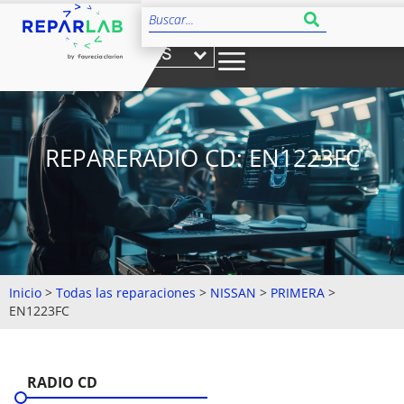
ES
REPARERADIO CD: EN1223FC
Inicio
>
Todas las reparaciones
>
NISSAN
>
PRIMERA
>
EN1223FC
RADIO CD