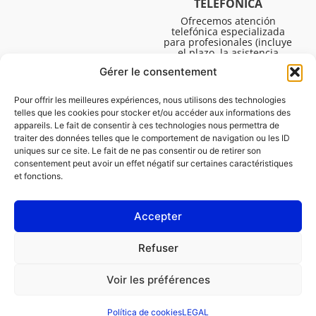
TELEFÓNICA
Ofrecemos atención
telefónica especializada
para profesionales (incluye
el plazo, la asistencia
técnica, etc.). El horario es
Gérer le consentement
de lunes a viernes de 08:30
a 16:45.
Pour offrir les meilleures expériences, nous utilisons des technologies
telles que les cookies pour stocker et/ou accéder aux informations des
appareils. Le fait de consentir à ces technologies nous permettra de
traiter des données telles que le comportement de navigation ou les ID
uniques sur ce site. Le fait de ne pas consentir ou de retirer son
consentement peut avoir un effet négatif sur certaines caractéristiques
et fonctions.
Accepter
LEGAL
Refuser
Política de cookies (UE)
Voir les préférences
PROFESIONAL
PARTICULAR
Política de cookies
LEGAL