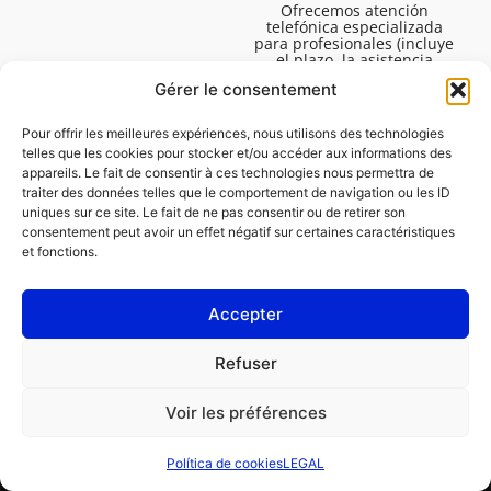
Ofrecemos atención
telefónica especializada
para profesionales (incluye
el plazo, la asistencia
técnica, etc.). El horario es
Gérer le consentement
de lunes a viernes de 08:30
a 16:45.
Pour offrir les meilleures expériences, nous utilisons des technologies
telles que les cookies pour stocker et/ou accéder aux informations des
appareils. Le fait de consentir à ces technologies nous permettra de
traiter des données telles que le comportement de navigation ou les ID
uniques sur ce site. Le fait de ne pas consentir ou de retirer son
consentement peut avoir un effet négatif sur certaines caractéristiques
et fonctions.
Accepter
LEGAL
Refuser
Política de cookies (UE)
Voir les préférences
PROFESIONAL
PARTICULAR
Política de cookies
LEGAL
Solicitar una reparación
Encontrar un taller