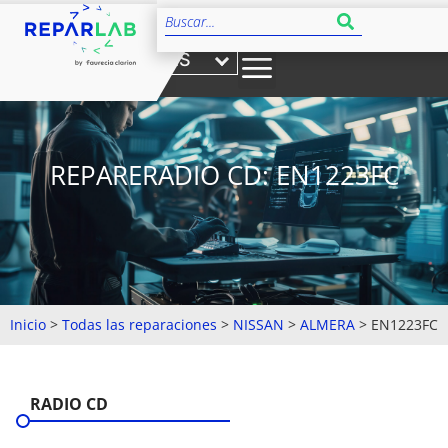
ES
REPARERADIO CD: EN1223FC
Inicio
>
Todas las reparaciones
>
NISSAN
>
ALMERA
>
EN1223FC
RADIO CD