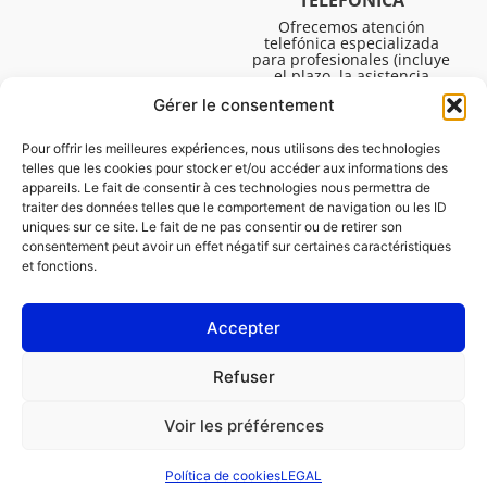
TELEFÓNICA
Ofrecemos atención
telefónica especializada
para profesionales (incluye
el plazo, la asistencia
técnica, etc.). El horario es
Gérer le consentement
de lunes a viernes de 08:30
a 16:45.
Pour offrir les meilleures expériences, nous utilisons des technologies
telles que les cookies pour stocker et/ou accéder aux informations des
appareils. Le fait de consentir à ces technologies nous permettra de
traiter des données telles que le comportement de navigation ou les ID
uniques sur ce site. Le fait de ne pas consentir ou de retirer son
consentement peut avoir un effet négatif sur certaines caractéristiques
et fonctions.
Accepter
LEGAL
Refuser
Política de cookies (UE)
Voir les préférences
PROFESIONAL
PARTICULAR
Política de cookies
LEGAL
Solicitar una reparación
Encontrar un taller