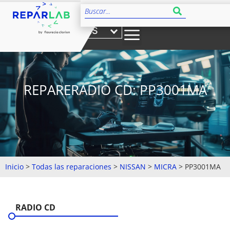
ES
REPARERADIO CD: PP3001MA
Inicio
>
Todas las reparaciones
>
NISSAN
>
MICRA
>
PP3001MA
RADIO CD