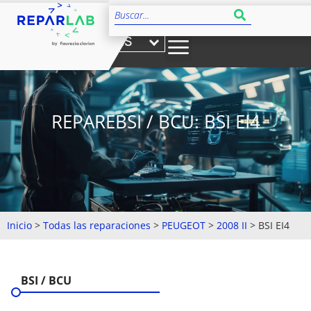
ES
REPAREBSI / BCU: BSI EI4
Inicio
>
Todas las reparaciones
>
PEUGEOT
>
2008 II
>
BSI EI4
BSI / BCU