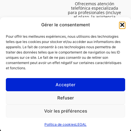
Ofrecemos atención
telefónica especializada
para profesionales (incluye
el plazo, la asistencia
técnica, etc.). El horario es
Gérer le consentement
de lunes a viernes de 08:30
a 16:45.
Pour offrir les meilleures expériences, nous utilisons des technologies
telles que les cookies pour stocker et/ou accéder aux informations des
appareils. Le fait de consentir à ces technologies nous permettra de
traiter des données telles que le comportement de navigation ou les ID
uniques sur ce site. Le fait de ne pas consentir ou de retirer son
consentement peut avoir un effet négatif sur certaines caractéristiques
et fonctions.
Accepter
LEGAL
Refuser
Política de cookies (UE)
Voir les préférences
PROFESIONAL
PARTICULAR
Política de cookies
LEGAL
Solicitar una reparación
Encontrar un taller