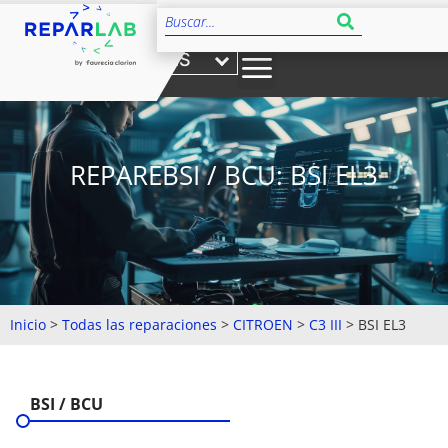
ES
REPAREBSI / BCU: BSI EL3
Inicio
>
Todas las reparaciones
>
CITROEN
>
C3 III
>
BSI EL3
BSI / BCU