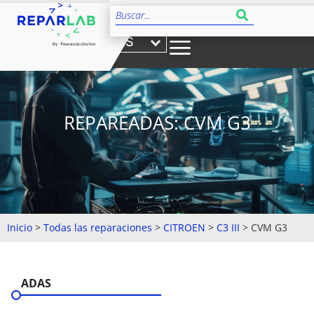
ES
REPAREADAS: CVM G3
Inicio
>
Todas las reparaciones
>
CITROEN
>
C3 III
>
CVM G3
ADAS