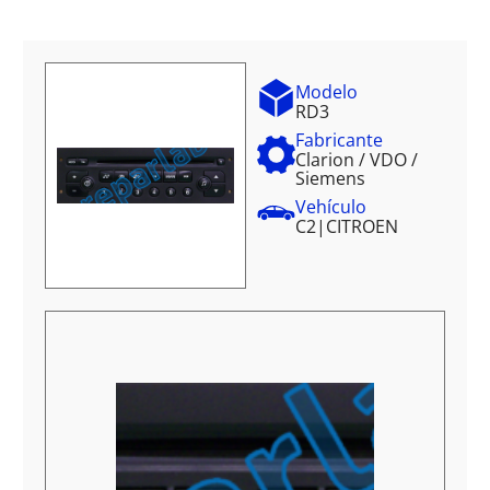
Modelo
RD3
Fabricante
Clarion / VDO /
Siemens
Vehículo
C2
|
CITROEN