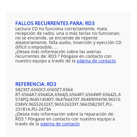
FALLOS RECURRENTES PARA: RD3
Lectura CD no funciona correctamente, mala
recepción de radio, una o más teclas no funcionan,
no se enciende, se enciende de repente
aleatoriamente, falla audio, Inserción y eyección CD
difícil o imposible, …
¿Desea más información sobre las averías
recurrentes de: RD3 ? Póngase en contacto con
nuestro equipo a través de la
página de contacto
REFERENCIA: RD3
5823XT,6560CF,6560Z7,6564
RT,6564A7,6564GA,6564JS,6564RT,6564WF,6564ZL,6
574PQ,96451458XT,96476647XT,96489094YW,96516
038VV,96552632XT,96552633XT,96635823XT,PU-
23181A,PU-2473A
¿Desea más información sobre la reparación de:
RD3 ? Póngase en contacto con nuestro equipo a
través de la
página de contacto