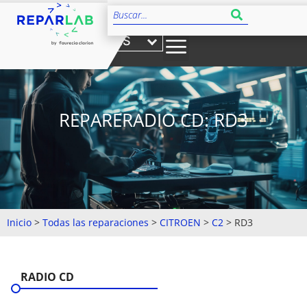
ES
REPARERADIO CD: RD3
Inicio
>
Todas las reparaciones
>
CITROEN
>
C2
>
RD3
RADIO CD