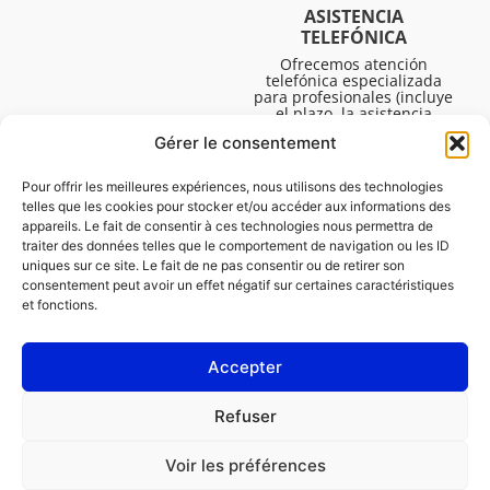
ASISTENCIA
TELEFÓNICA
Ofrecemos atención
telefónica especializada
para profesionales (incluye
el plazo, la asistencia
técnica, etc.). El horario es
Gérer le consentement
de lunes a viernes de 08:30
a 16:45.
Pour offrir les meilleures expériences, nous utilisons des technologies
telles que les cookies pour stocker et/ou accéder aux informations des
appareils. Le fait de consentir à ces technologies nous permettra de
traiter des données telles que le comportement de navigation ou les ID
uniques sur ce site. Le fait de ne pas consentir ou de retirer son
consentement peut avoir un effet négatif sur certaines caractéristiques
et fonctions.
Accepter
LEGAL
Refuser
Política de cookies (UE)
Voir les préférences