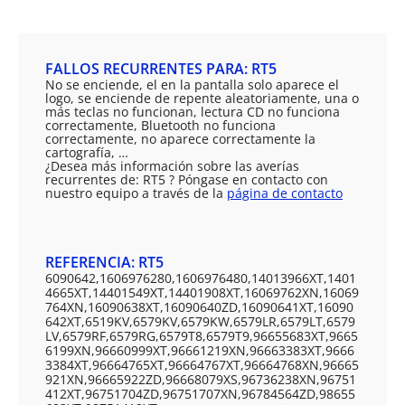
FALLOS RECURRENTES PARA: RT5
No se enciende, el en la pantalla solo aparece el
logo, se enciende de repente aleatoriamente, una o
más teclas no funcionan, lectura CD no funciona
correctamente, Bluetooth no funciona
correctamente, no aparece correctamente la
cartografía, …
¿Desea más información sobre las averías
recurrentes de: RT5 ? Póngase en contacto con
nuestro equipo a través de la
página de contacto
REFERENCIA: RT5
6090642,1606976280,1606976480,14013966XT,1401
4665XT,14401549XT,14401908XT,16069762XN,16069
764XN,16090638XT,16090640ZD,16090641XT,16090
642XT,6519KV,6579KV,6579KW,6579LR,6579LT,6579
LV,6579RF,6579RG,6579T8,6579T9,96655683XT,9665
6199XN,96660999XT,96661219XN,96663383XT,9666
3384XT,96664765XT,96664767XT,96664768XN,96665
921XN,96665922ZD,96668079XS,96736238XN,96751
412XT,96751704ZD,96751707XN,96784564ZD,98655