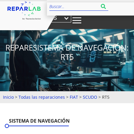
ES
REPARESISTEMA DE NAVEGACIÓN:
RT5
Inicio
>
Todas las reparaciones
>
FIAT
>
SCUDO
>
RT5
SISTEMA DE NAVEGACIÓN