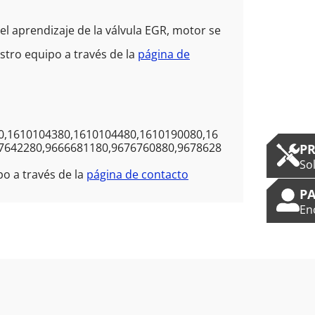
l aprendizaje de la válvula EGR, motor se
tro equipo a través de la
página de
0,1610104380,1610104480,1610190080,16
7642280,9666681180,9676760880,9678628
P
So
o a través de la
página de contacto
PA
En