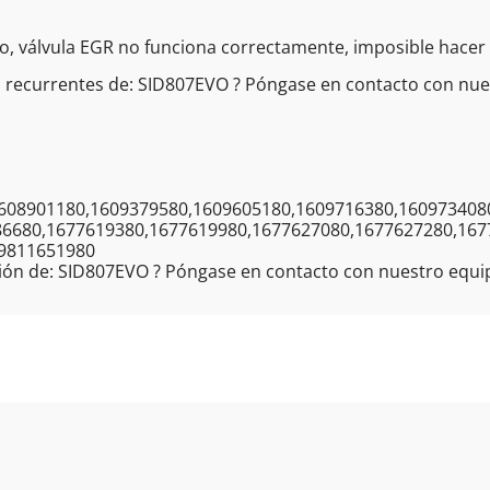
, válvula EGR no funciona correctamente, imposible hacer e
 recurrentes de: SID807EVO ? Póngase en contacto con nues
608901180,1609379580,1609605180,1609716380,160973408
86680,1677619380,1677619980,1677627080,1677627280,167
,9811651980
ión de: SID807EVO ? Póngase en contacto con nuestro equip