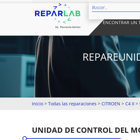
ENCONTRAR UN 
REPAREUNI
Inicio
>
Todas las reparaciones
>
CITROEN
>
C4 II
>
UNIDAD DE CONTROL DEL 