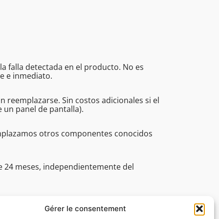
a falla detectada en el producto. No es
e e inmediato.
eemplazarse. Sin costos adicionales si el
un panel de pantalla).
eemplazamos otros componentes conocidos
de 24 meses, independientemente del
fesionales (incluye el plazo, la asistencia
30 a 16:45.
Gérer le consentement