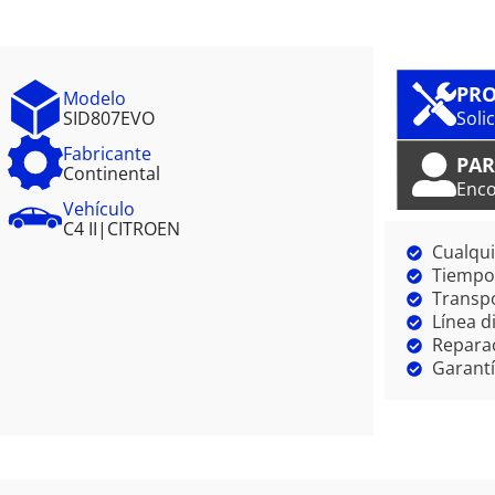
PRO
Modelo
SID807EVO
Soli
Fabricante
PAR
Continental
Enco
Vehículo
C4 II
|
CITROEN
Cualqui
Tiempo 
Transpo
Línea d
Reparac
Garantí