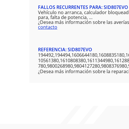
FALLOS RECURRENTES PARA: SID807EVO
Vehículo no arranca, calculador bloqueado
para, falta de potencia, …
¿Desea más información sobre las averías
contacto
REFERENCIA: SID807EVO
194492,194494,1606644180,1608835180,1
10561380,1610808380,1611344980,16128
780,9800268980,9804127280,9808376980
¿Desea más información sobre la reparac