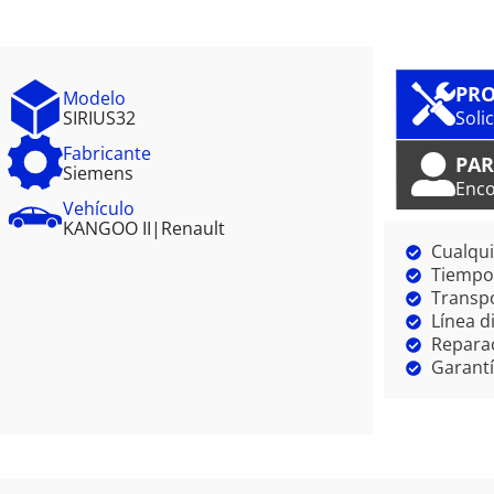
PRO
Modelo
SIRIUS32
Soli
Fabricante
PAR
Siemens
Enco
Vehículo
KANGOO II
|
Renault
Cualqui
Tiempo 
Transpo
Línea d
Reparac
Garantí