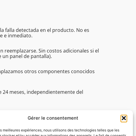
a falla detectada en el producto. No es
e e inmediato.
eemplazarse. Sin costos adicionales si el
un panel de pantalla).
eemplazamos otros componentes conocidos
de 24 meses, independientemente del
fesionales (incluye el plazo, la asistencia
30 a 16:45.
Gérer le consentement
les meilleures expériences, nous utilisons des technologies telles que les
 stocker et/ou accéder aux informations des appareils. Le fait de consentir