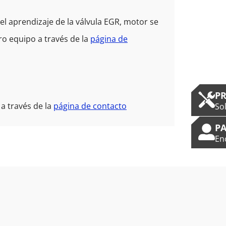
l aprendizaje de la válvula EGR, motor se
o equipo a través de la
página de
P
a través de la
página de contacto
So
PA
En