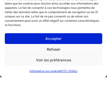
telles que les cookies pour stocker et/ou accéder aux informations des
appareils. Le fait de consentir à ces technologies nous permettra de
traiter des données telles que le comportement de navigation ou les ID
uniques sur ce site. Le fait de ne pas consentir ou de retirer son
consentement peut avoir un effet négatif sur certaines caractéristiques
et fonctions.
Accepter
DCU17PC42
DC
,
Antinquinamento
Centralina AdBlue
Ant
Refuser
VAUXHALL
,
VIVARO
OPE
Voir les préférences
PROFESSIONISTA
PRIVATO
Informativa sui cookie
NOTE LEGALI
Ordina una riparazione
Trova un'officina
Scopri di più