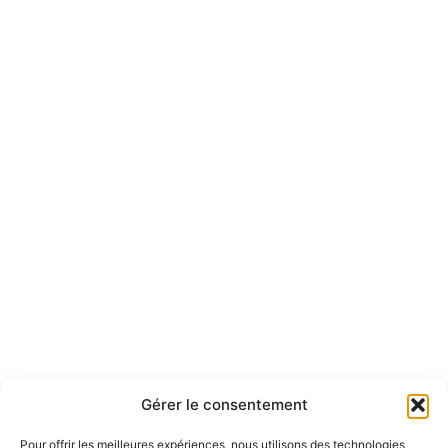
Gérer le consentement
LE NUOVE REFERENZE
IN REPARLAB
Pour offrir les meilleures expériences, nous utilisons des technologies