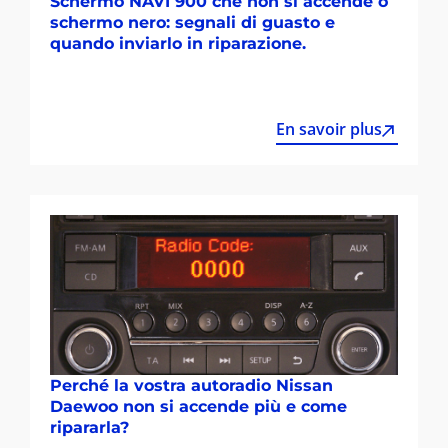
Schermo NAVI 900 che non si accende o
schermo nero: segnali di guasto e
quando inviarlo in riparazione.
En savoir plus
Perché la vostra autoradio Nissan
Daewoo non si accende più e come
ripararla?