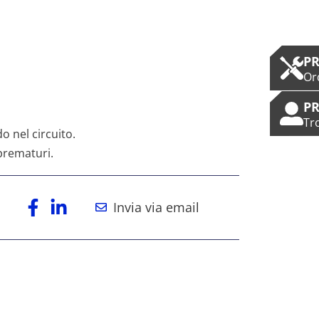
PR
Or
PR
Tr
o nel circuito.
 prematuri.
Invia via email