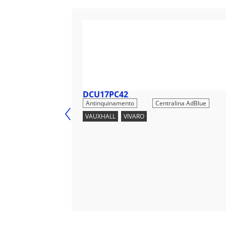
DCU17PC42
,
Antinquinamento
Centralina AdBlue
VAUXHALL
,
VIVARO