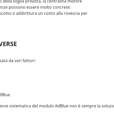
della soglia prevista, la centralina motore
uenze possono essere molto concrete:
cotto o addirittura un conto alla rovescia per
IVERSE
ta da vari fattori:
,
dBlue.
uzione sistematica del modulo AdBlue non è sempre la soluz