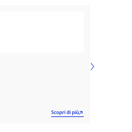
DCU17PC42
Antinquinamento
OPEL
,
VIVARO
Scopri di più