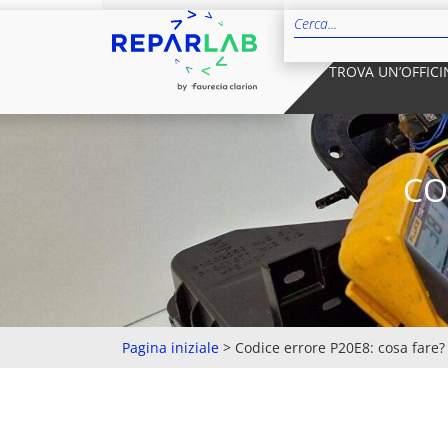
TROVA UN’OFFICI
CO
Pagina iniziale
>
Codice errore P20E8: cosa fare?