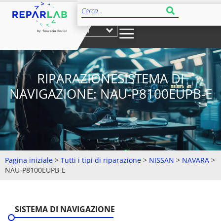
IT
RIPARAZIONESISTEMA DI
NAVIGAZIONE: NAU-P8100EUPB-E
Pagina iniziale
>
Tutti i tipi di riparazione
>
NISSAN
>
NAVARA
>
NAU-P8100EUPB-E
SISTEMA DI NAVIGAZIONE