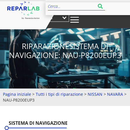
IT
RIPARAZIONESISTEMA DI
NAVIGAZIONE: NAU-P8200EUP3
Pagina iniziale
>
Tutti i tipi di riparazione
>
NISSAN
>
NAVARA
>
NAU-P8200EUP3
SISTEMA DI NAVIGAZIONE