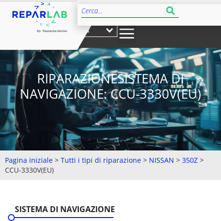
IT
RIPARAZIONESISTEMA DI
NAVIGAZIONE: CCU-3330V(EU)
Pagina iniziale
>
Tutti i tipi di riparazione
>
NISSAN
>
350Z
>
CCU-3330V(EU)
SISTEMA DI NAVIGAZIONE