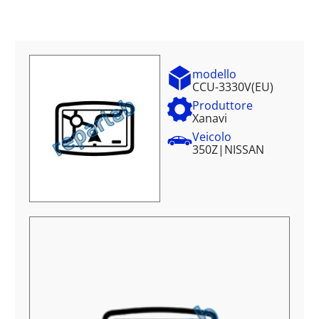
modello
CCU-3330V(EU)
Produttore
Xanavi
Veicolo
350Z
|
NISSAN