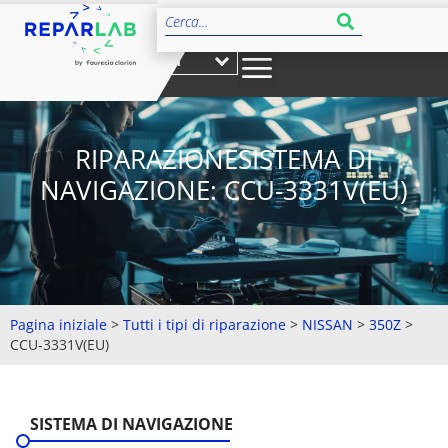
IT
RIPARAZIONESISTEMA DI
NAVIGAZIONE: CCU-3331V(EU)
Pagina iniziale
>
Tutti i tipi di riparazione
>
NISSAN
>
350Z
>
CCU-3331V(EU)
SISTEMA DI NAVIGAZIONE