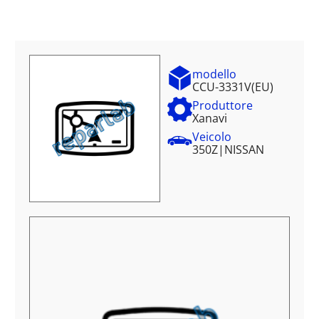
modello
CCU-3331V(EU)
Produttore
Xanavi
Veicolo
350Z
|
NISSAN