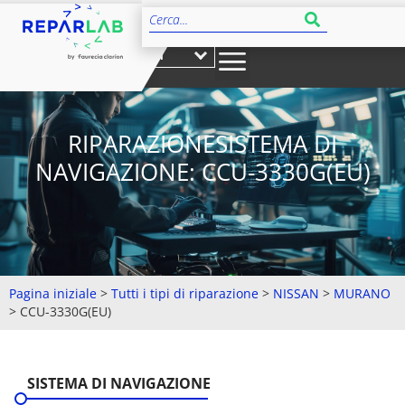
IT
RIPARAZIONESISTEMA DI
NAVIGAZIONE: CCU-3330G(EU)
Pagina iniziale
>
Tutti i tipi di riparazione
>
NISSAN
>
MURANO
>
CCU-3330G(EU)
SISTEMA DI NAVIGAZIONE