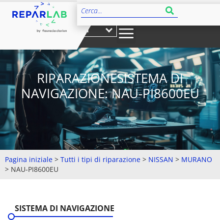
IT
RIPARAZIONESISTEMA DI
NAVIGAZIONE: NAU-PI8600EU
Pagina iniziale
>
Tutti i tipi di riparazione
>
NISSAN
>
MURANO
>
NAU-PI8600EU
SISTEMA DI NAVIGAZIONE