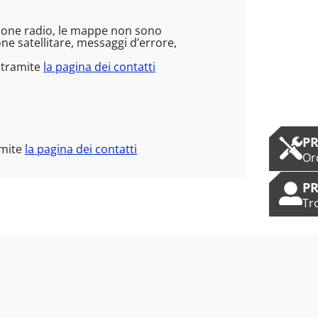
ezione radio, le mappe non sono
e satellitare, messaggi d’errore,
m tramite
la pagina dei contatti
PR
amite
la pagina dei contatti
Or
PR
Tr