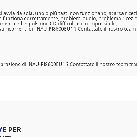
1
i avvia da sola, uno o più tasti non funzionano, scarsa ric
n funziona correttamente, problemi audio, problema ricezion
ento ed espulsione CD difficoltoso o impossibile, …
ti ricorrenti di : NAU-PI8600EU1 ? Contattate il nostro tea
parazione di: NAU-PI8600EU1 ? Contattate il nostro team tr
VE
PER