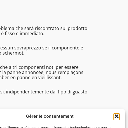
roblema che sarà riscontrato sul prodotto.
 è fisso e immediato.
Nessun sovraprezzo se il componente è
no schermo).
nche altri componenti noti per essere
rer la panne annoncée, nous remplaçons
r en panne en vieillissant.
esi, indipendentemente dal tipo di guasto
pi di lavorazione, assistenza tecnica. ecc.).
Gérer le consentement
les meilleures expériences, nous utilisons des technologies telles que les