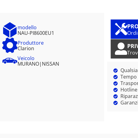
PRO
modello
NAU-PI8600EU1
Ordi
Produttore
PRI
Clarion
Trov
Veicolo
MURANO
|
NISSAN
Qualsia
Tempo m
Traspor
Hotline
Riparaz
Garanzi