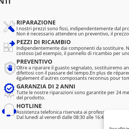
NTI
RIPARAZIONE
I nostri prezzi sono fissi, indipendentemente dal p
Non è necessario attendere un preventivo, il prezzo
PEZZI DI RICAMBIO
Indipendentemente dai componenti da sostituire. 
costoso (ad esempio, il pannello di ricambio per u
PREVENTIVO
Oltre a riparare il guasto segnalato, sostituiremo a
difettosi con il passare del tempo.En plus de répa
également d'autres composants reconnus pour tombe
GARANZIA DI 2 ANNI
Tutte le nostre riparazioni sono garantite per 24 m
del prodotto.
HOTLINE
Assistenza telefonica riservata ai professionisti (tem
Dal lunedì al venerdì dalle 08:30 alle 16:45.
Pour offrir 