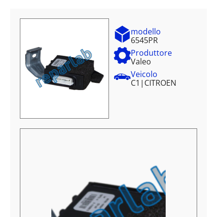
modello
6545PR
Produttore
Valeo
Veicolo
C1
|
CITROEN