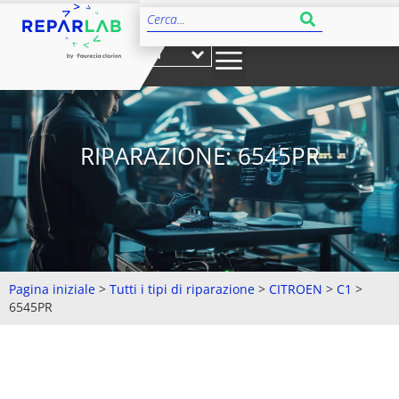
IT
RIPARAZIONE: 6545PR
Pagina iniziale
>
Tutti i tipi di riparazione
>
CITROEN
>
C1
>
6545PR