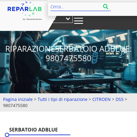
IT
RIPARAZIONESERBATOIO ADBLUE:
9807475580
Pagina iniziale
>
Tutti i tipi di riparazione
>
CITROEN
>
DS5
>
9807475580
SERBATOIO ADBLUE