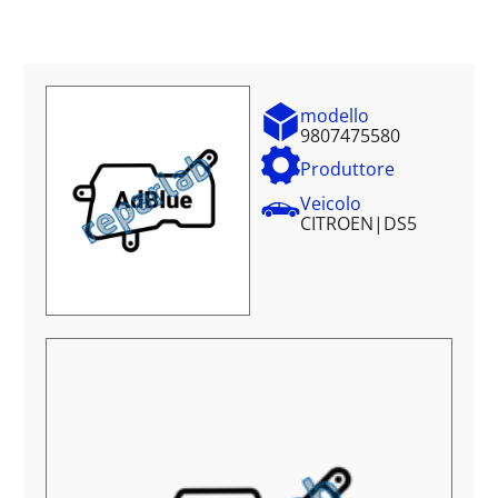
modello
9807475580
Produttore
Veicolo
CITROEN
|
DS5